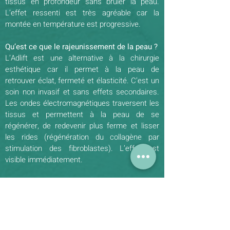
tissus en profondeur sans brûler la peau.
L’effet ressenti est très agréable car la
montée en température est progressive.
Qu’est ce que le rajeunissement de la peau ?
L’Adlift est une alternative à la chirurgie
esthétique car il permet à la peau de
retrouver éclat, fermeté et élasticité. C’est un
soin non invasif et sans effets secondaires.
Les ondes électromagnétiques traversent les
tissus et permettent à la peau de se
régénérer, de redevenir plus ferme et lisser
les rides (régénération du collagène par
stimulation des fibroblastes). L’effet est
visible immédiatement.
A partir de quand peut-on voir les effets ?
Nous pouvons voir les effets après le premier
traitement sur la plupart des personnes, tels
que le teint éclairci, le resserrement des
pores de la peau et la diminution des rides. Il