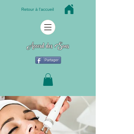
Retour à l'accueil
Accord des Sens
Institut de beauté à Tulle en Corrèze
Partager